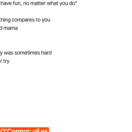
to have fun, no matter what you do"
thing compares to you
ted mama
aby was sometimes hard
r try
d O'Connor: gli ex