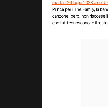
morta il 26 luglio 2023 a soli 5
Prince per i The Family, la band
canzone, però, non riscosse i
che tutti conoscono, e il resto