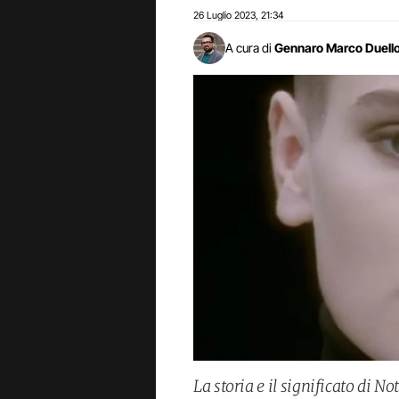
26 Luglio 2023
21:34
,
A cura di
Gennaro Marco Duell
La storia e il significato di 