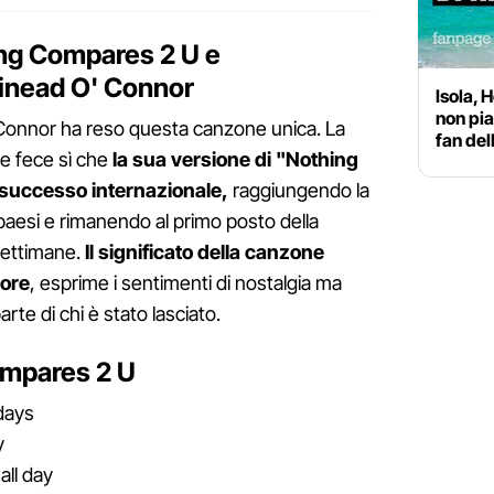
hing Compares 2 U e
Sinead O' Connor
Isola, 
non pia
'Connor ha reso questa canzone unica. La
fan del
e fece sì che
la sua versione di "Nothing
successo internazionale,
raggiungendo la
i paesi e rimanendo al primo posto della
settimane.
Il significato della canzone
more
, esprime i sentimenti di nostalgia ma
te di chi è stato lasciato.
Compares 2 U
days
y
all day