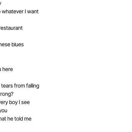
y
o whatever I want
 restaurant
these blues
u here
tears from falling
wrong?
ery boy I see
 you
hat he told me