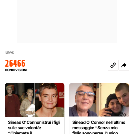
NEWS
26466
CONDIVISIONI
Sinead O’Connor istruì i figli
Sinead O’Connor nell’ultimo
sulle sue volontà:
messaggio: “Senza mio
“Chiamate il
figlio sono persa, l’unico