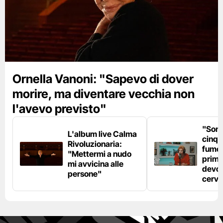
Ornella Vanoni: "Sapevo di dover
morire, ma diventare vecchia non
l'avevo previsto"
"Son
L'album live Calma
cinqu
Rivoluzionaria:
fumo 
"Mettermi a nudo
prima
mi avvicina alle
devo 
persone"
cerve