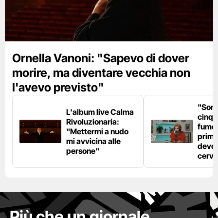
Ornella Vanoni: "Sapevo di dover
morire, ma diventare vecchia non
l'avevo previsto"
"Son
L'album live Calma
cinqu
Rivoluzionaria:
fumo 
"Mettermi a nudo
prima
mi avvicina alle
devo 
persone"
cerve
Più che un giornale