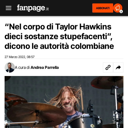
ABBONATI
2
“Nel corpo di Taylor Hawkins
dieci sostanze stupefacenti”,
dicono le autorità colombiane
27 Marzo 2022
08:57
,
A cura di
Andrea Parrella