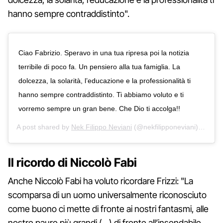
hanno sempre contraddistinto".
Ciao Fabrizio. Speravo in una tua ripresa poi la notizia
terribile di poco fa. Un pensiero alla tua famiglia. La
dolcezza, la solarità, l’educazione e la professionalità ti
hanno sempre contraddistinto. Ti abbiamo voluto e ti
vorremo sempre un gran bene. Che Dio ti accolga!!
A post shared by
Nek Filippo Neviani
(@nekfilipponeviani) on
Mar
Il ricordo di Niccolò Fabi
Anche Niccolò Fabi ha voluto ricordare Frizzi: "La
scomparsa di un uomo universalmente riconosciuto
come buono ci mette di fronte ai nostri fantasmi, alle
nostre paure più grandi (…) di fronte all’insondabile