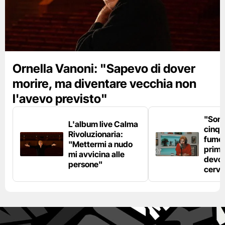
Ornella Vanoni: "Sapevo di dover
morire, ma diventare vecchia non
l'avevo previsto"
"Son
L'album live Calma
cinqu
Rivoluzionaria:
fumo 
"Mettermi a nudo
prima
mi avvicina alle
devo 
persone"
cerve