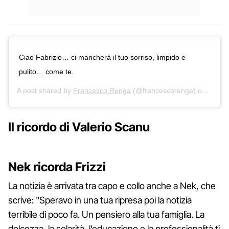
Ciao Fabrizio… ci mancherà il tuo sorriso, limpido e
pulito… come te.
A post shared by
Francesco Renga
(@francescorenga) on
Mar 2
Il ricordo di Valerio Scanu
Nek ricorda Frizzi
La notizia è arrivata tra capo e collo anche a Nek, che
scrive: "Speravo in una tua ripresa poi la notizia
terribile di poco fa. Un pensiero alla tua famiglia. La
dolcezza, la solarità, l’educazione e la professionalità ti