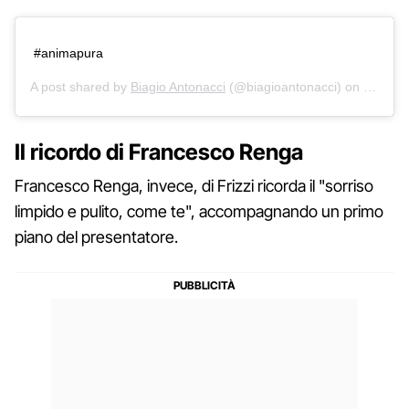
#animapura
A post shared by
Biagio Antonacci
(@biagioantonacci) on
Mar 26,
Il ricordo di Francesco Renga
Francesco Renga, invece, di Frizzi ricorda il "sorriso
limpido e pulito, come te", accompagnando un primo
piano del presentatore.