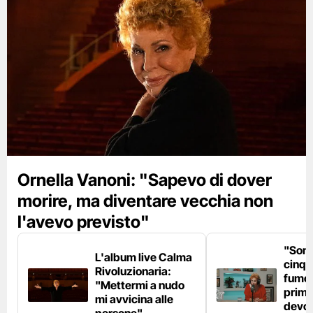
Ornella Vanoni: "Sapevo di dover
morire, ma diventare vecchia non
l'avevo previsto"
"Son
L'album live Calma
cinqu
Rivoluzionaria:
fumo 
"Mettermi a nudo
prima
mi avvicina alle
devo 