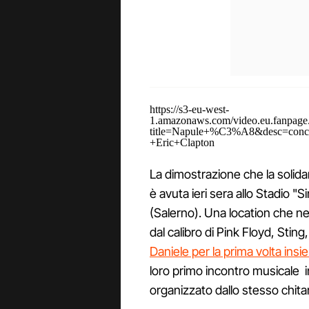
https://s3-eu-west-
1.amazonaws.com/video.eu.fanpage.
title=Napule+%C3%A8&desc=conce
+Eric+Clapton
La dimostrazione che la solida
è avuta ieri sera allo Stadio "
(Salerno). Una location che neg
dal calibro di Pink Floyd, Sting
Daniele per la prima volta ins
loro primo incontro musicale i
organizzato dallo stesso chita