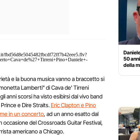
Daniel
it/fbd56d8e5045482fbcdf72ff7b42eee5.flv?
50 anni
rto+Cava+de%27+Tirreni+Pino+Daniele+-
della m
rietà e la buona musica vanno a braccetto si
Simonetta Lamberti" di Cava de' Tirreni
li anni scorsi ha visto esibirsi dal vivo band
, Prince e Dire Straits.
Eric Clapton e Pino
ieme in un concerto
, ad un anno esatto dal
n occasione del Crossroads Guitar Festival,
rrista americano a Chicago.