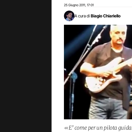
25 Giugno 2011
17:01
,
A cura di
Biagio Chiariello
«E’ come per un pilota guid