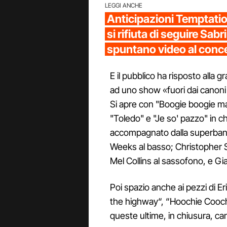
LEGGI ANCHE
Anticipazioni Temptation
si rifiuta di seguire Sab
spuntano video al conc
E il pubblico ha risposto alla 
ad uno show «fuori dai canoni 
Si apre con "Boogie boogie ma
"Toledo" e "Je so' pazzo" in c
accompagnato dalla superband 
Weeks al basso; Christopher 
Mel Collins al sassofono, e Gi
Poi spazio anche ai pezzi di Er
the highway“, “Hoochie Cooch
queste ultime, in chiusura, ca