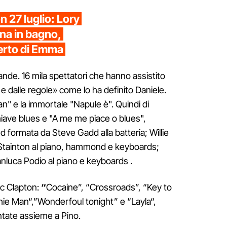
 27 luglio: Lory
rina in bagno,
erto di Emma
grande. 16 mila spettatori che hanno assistito
e dalle regole» come lo ha definito Daniele.
n" e la immortale "Napule è". Quindi di
hiave blues e "A me me piace o blues",
formata da Steve Gadd alla batteria; Willie
Stainton al piano, hammond e keyboards;
anluca Podio al piano e keyboards .
ic Clapton:
“
Cocaine”, “Crossroads”, “Key to
ie Man“,”Wonderfoul tonight” e “Layla“,
ntate assieme a Pino.