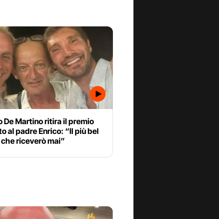
 De Martino ritira il premio
to al padre Enrico: “Il più bel
 che riceverò mai”