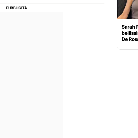
Sarah 
belliss
De Ross