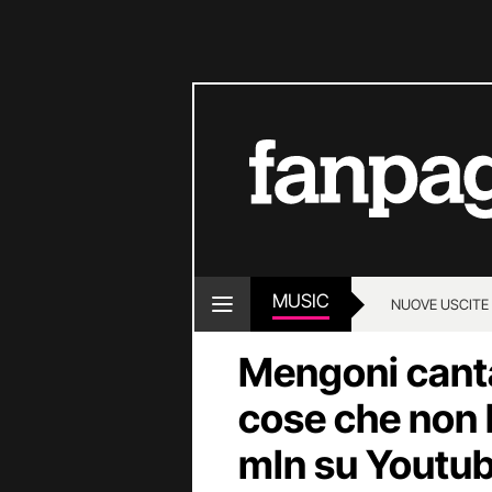
MUSIC
NUOVE USCITE
Mengoni canta
cose che non h
mln su Youtu