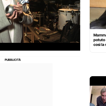
Mamma 
potuto 
così la