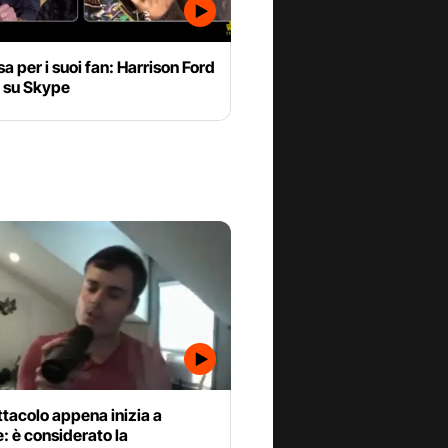
a per i suoi fan: Harrison Ford
 su Skype
tacolo appena inizia a
: è considerato la