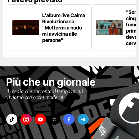
"Son
L'album live Calma
cinqu
Rivoluzionaria:
fumo 
"Mettermi a nudo
prima
mi avvicina alle
devo 
persone"
cerve
Più che un giornale
Il media che racconta il tempo in cui
viviamo con occhi moderni