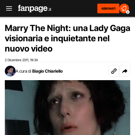
ABBONATI
2
Marry The Night: una Lady Gaga
visionaria e inquietante nel
nuovo video
2 Dicembre 2011
19:34
,
A cura di
Biagio Chiariello