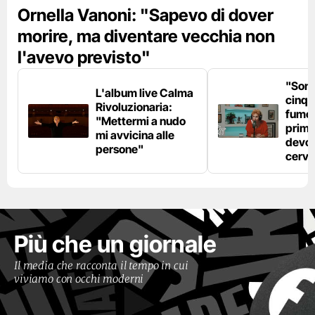
Ornella Vanoni: "Sapevo di dover
morire, ma diventare vecchia non
l'avevo previsto"
"Son
L'album live Calma
cinqu
Rivoluzionaria:
fumo 
"Mettermi a nudo
prima
mi avvicina alle
devo 
persone"
cerve
Più che un giornale
Il media che racconta il tempo in cui
viviamo con occhi moderni