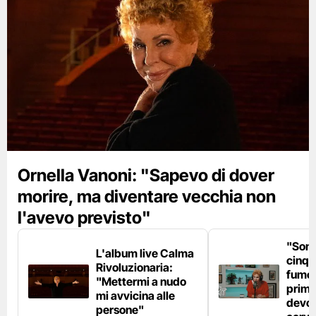
Ornella Vanoni: "Sapevo di dover
morire, ma diventare vecchia non
l'avevo previsto"
"Son
L'album live Calma
cinqu
Rivoluzionaria:
fumo 
"Mettermi a nudo
prima
mi avvicina alle
devo 
persone"