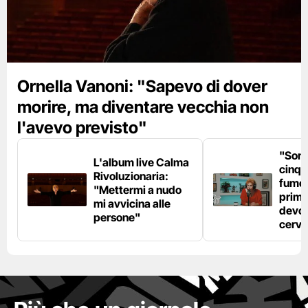
Ornella Vanoni: "Sapevo di dover
morire, ma diventare vecchia non
l'avevo previsto"
"Son
L'album live Calma
cinqu
Rivoluzionaria:
fumo 
"Mettermi a nudo
prima
mi avvicina alle
devo 
persone"
cerve