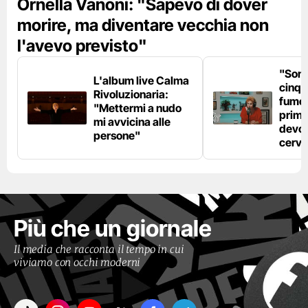
Ornella Vanoni: "Sapevo di dover
morire, ma diventare vecchia non
l'avevo previsto"
"Son
L'album live Calma
cinqu
Rivoluzionaria:
fumo 
"Mettermi a nudo
prima
mi avvicina alle
devo 
persone"
cerve
Più che un giornale
Il media che racconta il tempo in cui
viviamo con occhi moderni