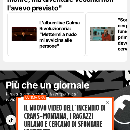
l'avevo previsto"
"Son
L'album live Calma
cinqu
Rivoluzionaria:
fumo 
"Mettermi a nudo
prima
mi avvicina alle
devo 
persone"
cerve
Più che un giornale
Il media che racconta il tempo in cui
viviamo con occhi moderni
Il nuovo video dell’incendio di
Crans-Montana, i ragazzi
Urlano e cercano di sfondare