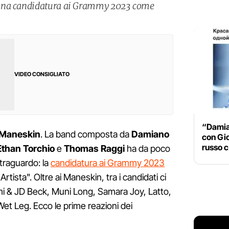
 una candidatura ai Grammy 2023 come
VIDEO CONSIGLIATO
“Damia
Maneskin
. La band composta da
Damiano
con Gio
russo c
Ethan Torchio
e
Thomas Raggi
ha da poco
traguardo: la
candidatura ai Grammy 2023
rtista". Oltre ai Maneskin, tra i candidati ci
mi & JD Beck, Muni Long, Samara Joy, Latto,
et Leg. Ecco le prime reazioni dei