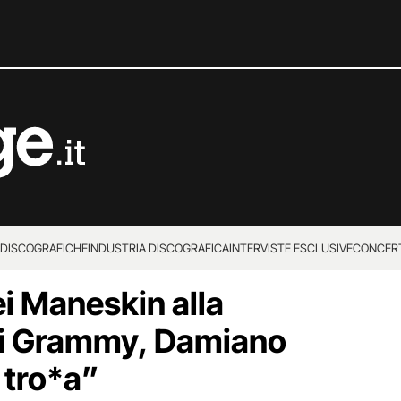
 DISCOGRAFICHE
INDUSTRIA DISCOGRAFICA
INTERVISTE ESCLUSIVE
CONCER
ei Maneskin alla
ai Grammy, Damiano
 tro*a”