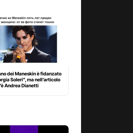
no dei Maneskin è fidanzato
rgia Soleri”, ma nell’articolo
’è Andrea Dianetti