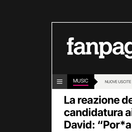
MUSIC
NUOVE USCITE
La reazione d
candidatura 
David: “Por*a