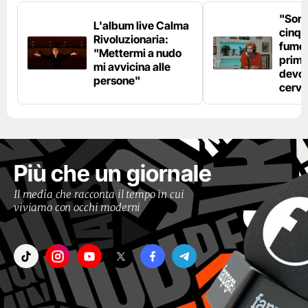
"Son
L'album live Calma
cinqu
Rivoluzionaria:
fumo 
"Mettermi a nudo
prima
mi avvicina alle
devo 
persone"
cerve
Più che un giornale
Il media che racconta il tempo in cui
viviamo con occhi moderni