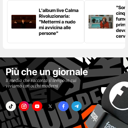
"Son
L'album live Calma
cinqu
Rivoluzionaria:
fumo 
"Mettermi a nudo
prima
mi avvicina alle
devo 
persone"
cerve
Più che un giornale
Il media che racconta il tempo in cui
viviamo con occhi moderni