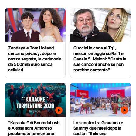
Zendaya e Tom Holland
Guccini in coda al Tg1,
cercano privacy: dopo le
nessun omaggio su Rai 1 e
nozze segrete, la cerimonia
Canale 5. Meloni: “Canto le
da 500mila euro senza
sue canzoni anche se non
cellulari
sarebbe contento”
"Karaoke" di Boomdabash
Lo scontro tra Giovanna e
e Alessandra Amoroso
Sammy due mesi dopo la
proclamato tormentone
scelta: “Solo una