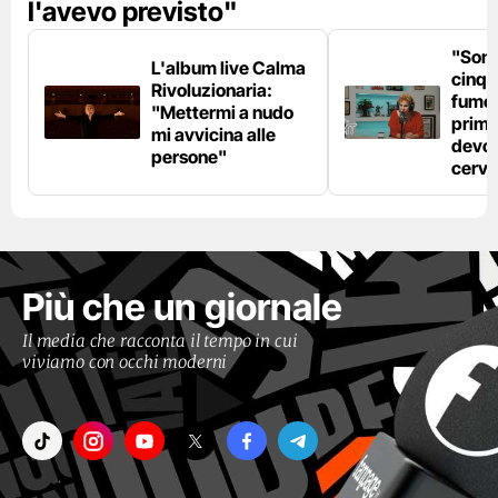
l'avevo previsto"
"Son
L'album live Calma
cinqu
Rivoluzionaria:
fumo 
"Mettermi a nudo
prima
mi avvicina alle
devo 
persone"
cerve
Più che un giornale
Il media che racconta il tempo in cui
viviamo con occhi moderni