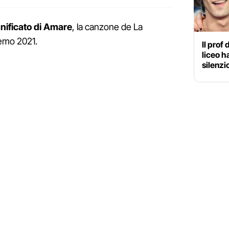
ignificato di Amare
, la canzone de La
remo 2021.
Il prof
liceo h
silenzi