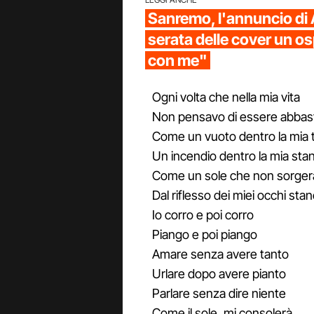
Sanremo, l'annuncio di 
serata delle cover un o
con me"
Ogni volta che nella mia vita
Non pensavo di essere abbas
Come un vuoto dentro la mia 
Un incendio dentro la mia sta
Come un sole che non sorger
Dal riflesso dei miei occhi stan
Io corro e poi corro
Piango e poi piango
Amare senza avere tanto
Urlare dopo avere pianto
Parlare senza dire niente
Come il sole, mi consolerà