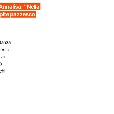
Annalisa: "Nella
spite pazzesco
tanza
testa
nza
à
chi