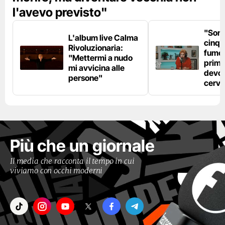
l'avevo previsto"
"Son
L'album live Calma
cinqu
Rivoluzionaria:
fumo 
"Mettermi a nudo
prima
mi avvicina alle
devo 
persone"
cerve
Più che un giornale
Il media che racconta il tempo in cui
viviamo con occhi moderni