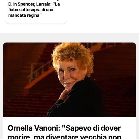
D. in Spencer, Larraín: “La
fiaba sottosopra di una
mancata regina”
Ornella Vanoni: "Sapevo di dover
morire, ma diventare vecchia non