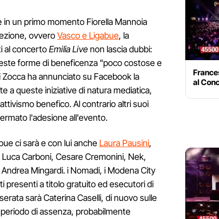
in un primo momento Fiorella Mannoia
cezione, ovvero
Vasco e Ligabue
, la
i al concerto
Emilia Live
non lascia dubbi:
ueste forme di beneficenza "poco costose e
Frances
 di Zocca ha annunciato su Facebook la
al Conc
e a queste iniziative di natura mediatica,
attivismo benefico. Al contrario altri suoi
fermato l'adesione all'evento.
bue ci sarà e con lui anche
Laura Pausini
,
 Luca Carboni, Cesare Cremonini, Nek,
e Andrea Mingardi. i Nomadi, i Modena City
ti presenti a titolo gratuito ed esecutori di
serata sarà Caterina Caselli, di nuovo sulle
 periodo di assenza, probabilmente