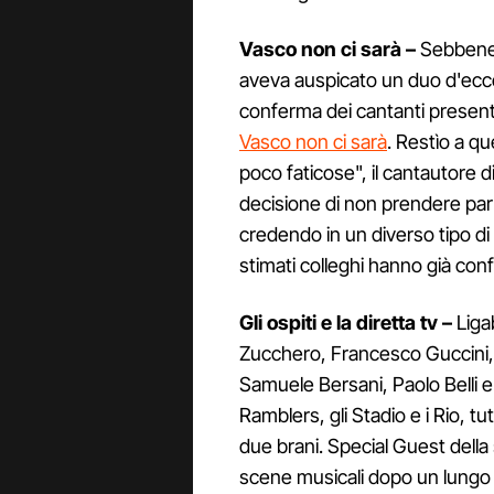
Vasco non ci sarà –
Sebbene 
aveva auspicato un duo d'ec
conferma dei cantanti present
Vasco non ci sarà
. Restìo a q
poco faticose", il cantautore
decisione di non prendere part
credendo in un diverso tipo di 
stimati colleghi hanno già con
Gli ospiti e la diretta tv –
Liga
Zucchero, Francesco Guccini,
Samuele Bersani, Paolo Belli 
Ramblers, gli Stadio e i Rio, tut
due brani. Special Guest della 
scene musicali dopo un lungo