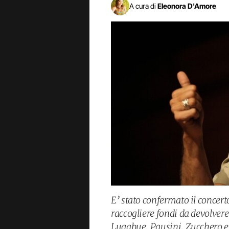
A cura di
Eleonora D'Amore
E’ stato confermato il concer
raccogliere fondi da devolvere
Lugabue, Pausini, Zucchero e ta