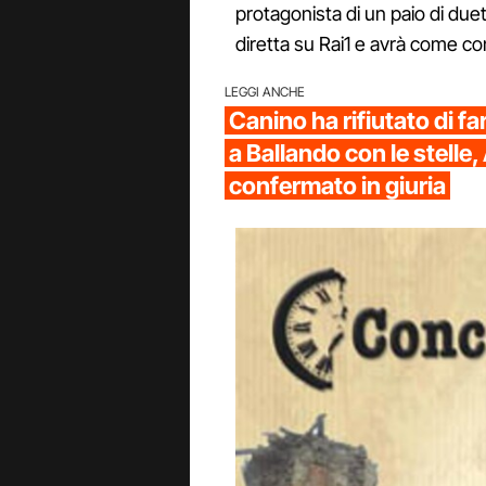
protagonista di un paio di duet
diretta su Rai1 e avrà come con
LEGGI ANCHE
Canino ha rifiutato di fa
a Ballando con le stelle
confermato in giuria