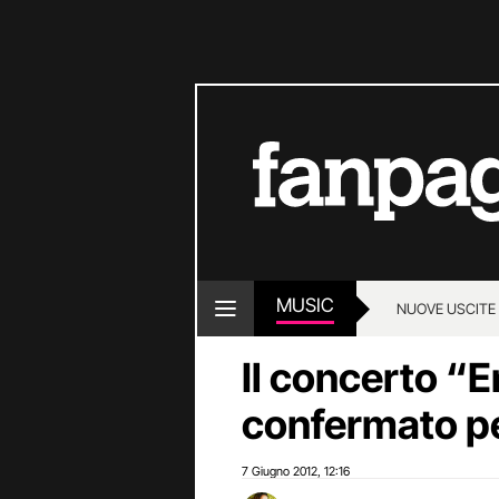
MUSIC
NUOVE USCITE
Il concerto “E
confermato pe
7 Giugno 2012
12:16
,