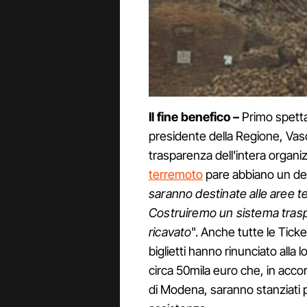
Il fine benefico –
Primo spettat
presidente della Regione, Vasc
trasparenza dell'intera organiz
terremoto
pare abbiano un des
saranno destinate alle aree te
Costruiremo un sistema traspa
ricavato
". Anche tutte le Tick
biglietti hanno rinunciato alla
circa 50mila euro che, in accor
di Modena, saranno stanziati 