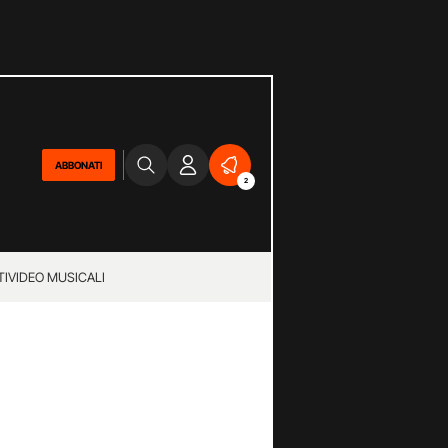
ABBONATI
2
TI
VIDEO MUSICALI