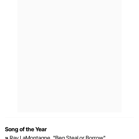
Song of the Year
»
Ray LaMontagne, "Beg Steal or Borrow"