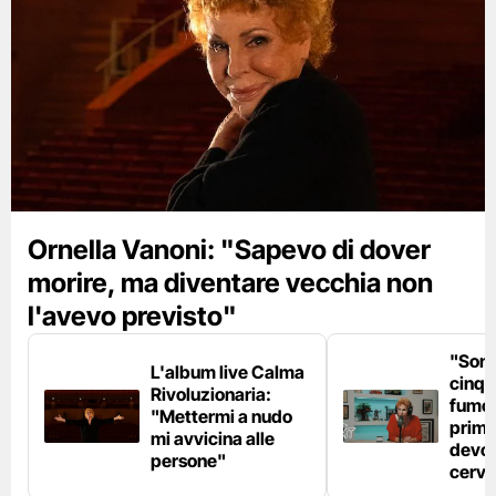
Ornella Vanoni: "Sapevo di dover
morire, ma diventare vecchia non
l'avevo previsto"
"Son
L'album live Calma
cinqu
Rivoluzionaria:
fumo 
"Mettermi a nudo
prima
mi avvicina alle
devo 
persone"
cerve