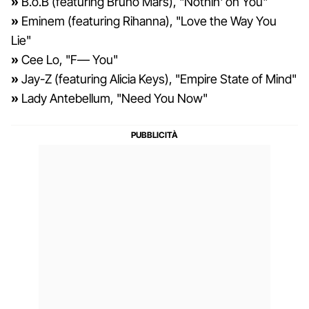
»
B.o.B (featuring Bruno Mars), "Nothin' on You"
»
Eminem (featuring Rihanna), "Love the Way You
Lie"
»
Cee Lo, "F— You"
»
Jay-Z (featuring Alicia Keys), "Empire State of Mind"
»
Lady Antebellum, "Need You Now"