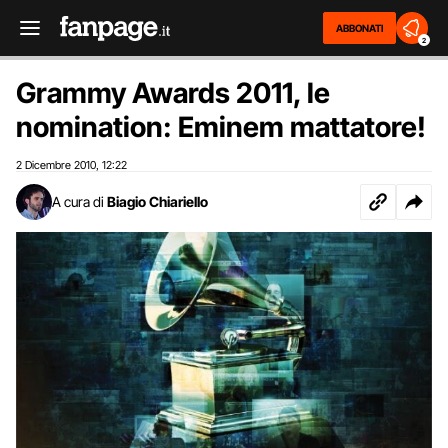
ABBONATI
2
Grammy Awards 2011, le
nomination: Eminem mattatore!
2 Dicembre 2010
12:22
,
A cura di
Biagio Chiariello