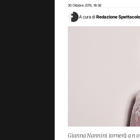
30 Ottobre 2015
18:36
,
A cura di
Redazione Spettacol
Gianna Nannini tornerà a n o