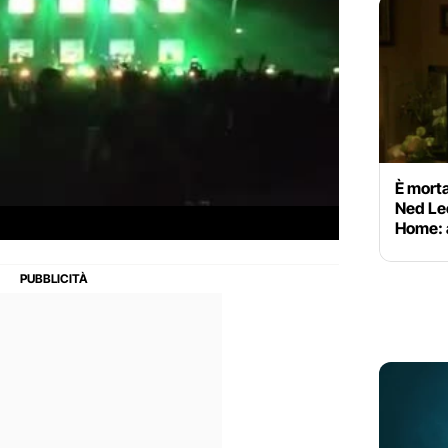
È morta
Ned Le
Home: 