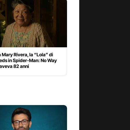
 Mary Rivera, la “Lola” di
eds in Spider-Man: No Way
aveva 82 anni