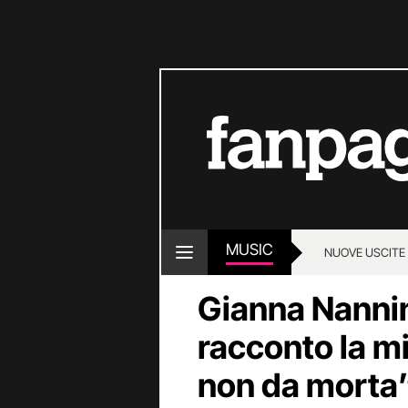
MUSIC
NUOVE USCITE
Gianna Nannin
racconto la mi
non da morta