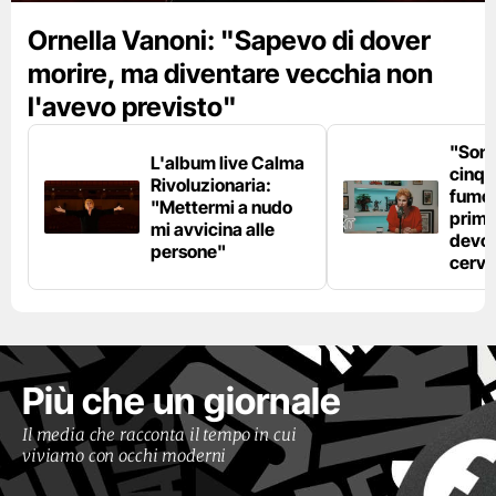
Ornella Vanoni: "Sapevo di dover
morire, ma diventare vecchia non
l'avevo previsto"
"Son
L'album live Calma
cinqu
Rivoluzionaria:
fumo 
"Mettermi a nudo
prima
mi avvicina alle
devo 
persone"
cerve
Più che un giornale
Il media che racconta il tempo in cui
viviamo con occhi moderni