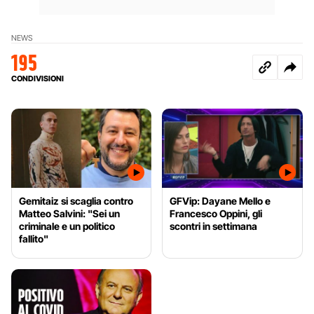
NEWS
195
CONDIVISIONI
Gemitaiz si scaglia contro
GFVip: Dayane Mello e
Matteo Salvini: "Sei un
Francesco Oppini, gli
criminale e un politico
scontri in settimana
fallito"