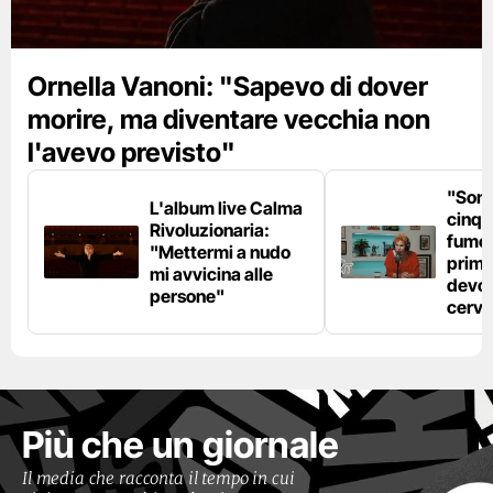
Ornella Vanoni: "Sapevo di dover
morire, ma diventare vecchia non
l'avevo previsto"
"Son
L'album live Calma
cinqu
Rivoluzionaria:
fumo 
"Mettermi a nudo
prima
mi avvicina alle
devo 
persone"
cerve
Più che un giornale
Il media che racconta il tempo in cui