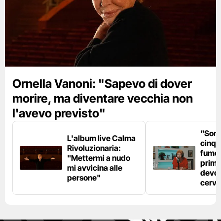
Ornella Vanoni: "Sapevo di dover
morire, ma diventare vecchia non
l'avevo previsto"
"Son
L'album live Calma
cinqu
Rivoluzionaria:
fumo 
"Mettermi a nudo
prima
mi avvicina alle
devo 
persone"
cerve