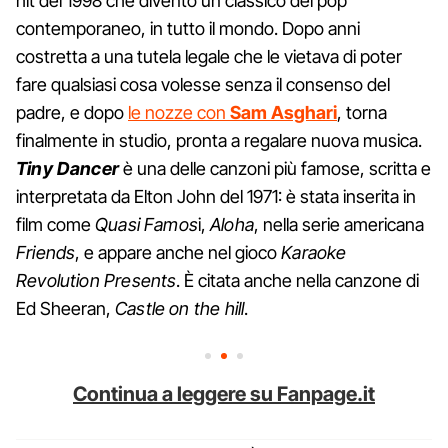
hit del 1998 che diventò un classico del pop
contemporaneo, in tutto il mondo. Dopo anni
costretta a una tutela legale che le vietava di poter
fare qualsiasi cosa volesse senza il consenso del
padre, e dopo
le nozze con
Sam Asghari
, torna
finalmente in studio, pronta a regalare nuova musica.
Tiny Dancer
è una delle canzoni più famose, scritta e
interpretata da Elton John del 1971: è stata inserita in
film come
Quasi Famos
i,
Aloha
, nella serie americana
Friends
, e appare anche nel gioco
Karaoke
Revolution Presents
. È citata anche nella canzone di
Ed Sheeran,
Castle on the hill
.
Continua a leggere su Fanpage.it