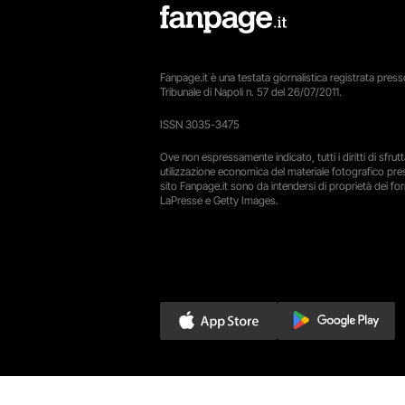
Fanpage.it è una testata giornalistica registrata presso
Tribunale di Napoli n. 57 del 26/07/2011.
ISSN 3035-3475
Ove non espressamente indicato, tutti i diritti di sfru
utilizzazione economica del materiale fotografico pre
sito Fanpage.it sono da intendersi di proprietà dei forn
LaPresse e Getty Images.