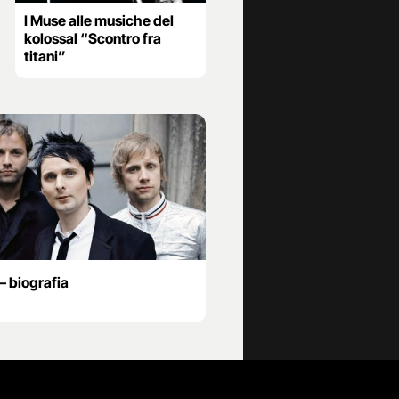
I Muse alle musiche del
kolossal “Scontro fra
titani”
– biografia