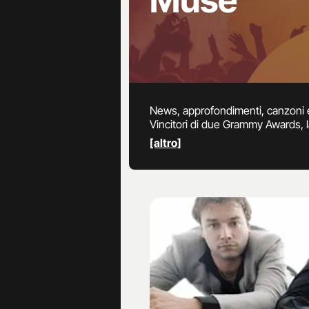
Muse
News, approfondimenti, canzoni e 
Vincitori di due Grammy Awards, l
album, l’ottavo, come hanno spiega
[altro]