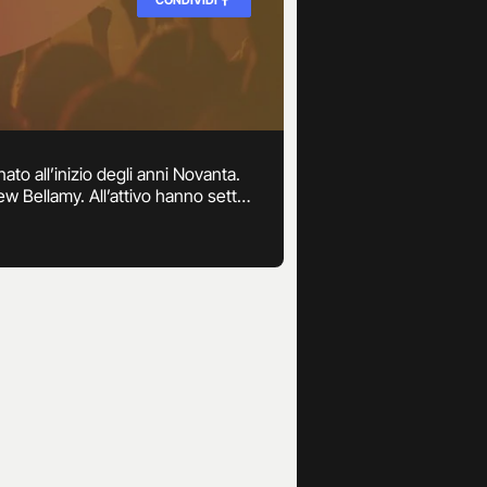
to all’inizio degli anni Novanta.
w Bellamy. All’attivo hanno sette
, è in fase di lavorazione.