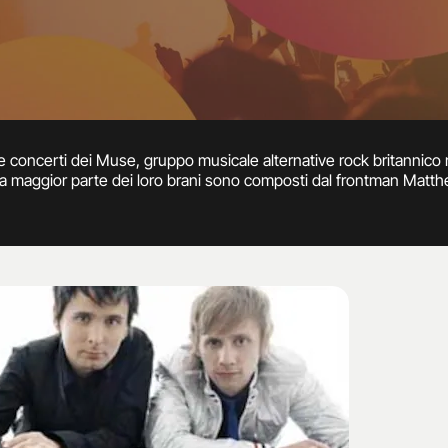
concerti dei Muse, gruppo musicale alternative rock britannico na
a maggior parte dei loro brani sono composti dal frontman Matthe
to attraverso un video pubblicato sul profilo Instagram della band