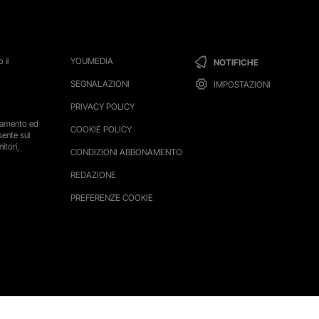
 il
YOUMEDIA
NOTIFICHE
SEGNALAZIONI
IMPOSTAZIONI
PRIVACY POLICY
ttamento ed
COOKIE POLICY
sente sul
itori,
CONDIZIONI ABBONAMENTO
REDAZIONE
PREFERENZE COOKIE