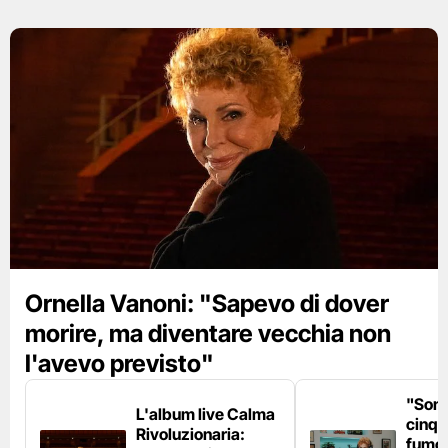
Ornella Vanoni: "Sapevo di dover
morire, ma diventare vecchia non
l'avevo previsto"
"Son
L'album live Calma
cinqu
Rivoluzionaria:
fumo 