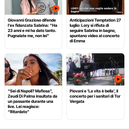
Giovanni Grazioso difende
Anticipazioni Temptation 27
l’ex fidanzata Sabrina: “Ha
luglio: Lory si rifiuta di
23 anni e mi ha dato tanto.
seguire Sabrina in bagno,
Pugnalate me, non lei”
spuntano video al concerto
di Emma
“Sei di Napoli? Mafiosa”,
Piovani e 'La vita è bella', il
Zeudi Di Palma insultata da
concerto per i sanitari di Tor
un passante durante una
Vergata
live. Lei reagisce:
“Ritardato”