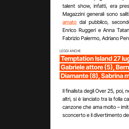
talent show, infatti, era pre
Magazzini generali sono sali
amato
dal pubblico, second
Enrico Ruggeri e Anna Tatan
Fabrizio Palermo, Adriano Penn
LEGGI ANCHE
Temptation Island 27 lugl
Gabriele attore (5), Bern
Diamante (8), Sabrina m
Il finalista degli Over 25, poi,
altri, si è lanciato tra la foll
canzone che ama molto – imita
sconcerto e il divertimento dei