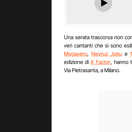
Una serata trascorsa non co
veri cantanti che si sono esi
Mogavero
,
Nevruz Joku
e
edizione di
X Factor
, hanno 
Via Pietrasanta, a Milano.