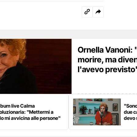
Ornella Vanoni:
morire, ma dive
l'avevo previsto
lbum live Calma
"Sono
oluzionaria: "Mettermi a
due c
o mi avvicina alle persone"
devo 