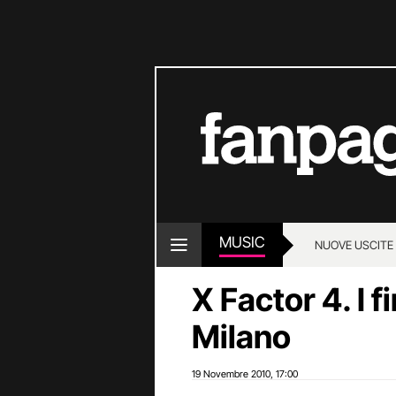
MUSIC
NUOVE USCITE
X Factor 4. I f
Milano
19 Novembre 2010
17:00
,