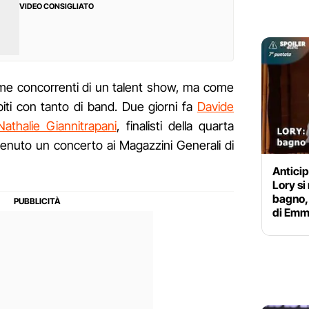
VIDEO CONSIGLIATO
me concorrenti di un talent show, ma come
biti con tanto di band. Due giorni fa
Davide
Nathalie Giannitrapani
, finalisti della quarta
tenuto un concerto ai Magazzini Generali di
Anticip
Lory si
bagno,
di Em