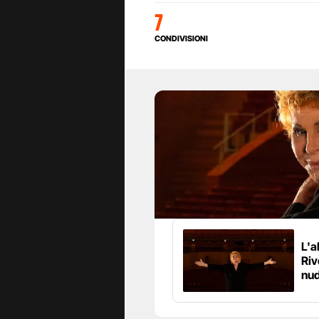
7
CONDIVISIONI
L'a
Riv
nud