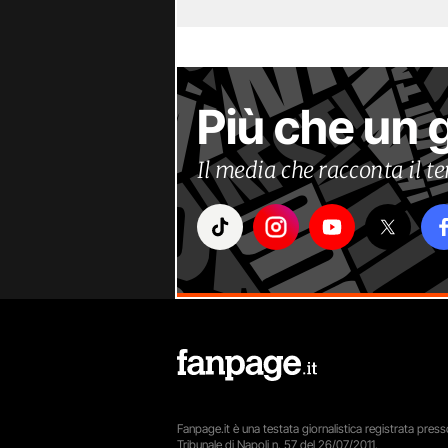
Più che un 
Il media che racconta il 
Fanpage.it è una testata giornalistica registrata presso
Tribunale di Napoli n. 57 del 26/07/2011.