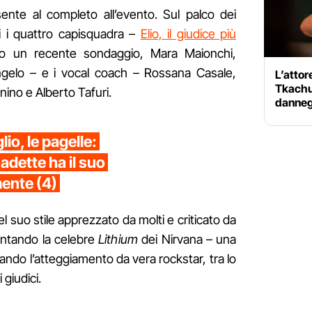
sente al completo all’evento. Sul palco dei
ti i quattro capisquadra –
Elio, il giudice più
o un recente sondaggio, Mara Maionchi,
gelo – e i vocal coach – Rossana Casale,
L’attor
Tkachu
ino e Alberto Tafuri.
dannegg
io, le pagelle:
adette ha il suo
ente (4)
 nel suo stile apprezzato da molti e criticato da
a cantando la celebre
Lithium
dei Nirvana – una
ndo l’atteggiamento da vera rockstar, tra lo
 giudici.