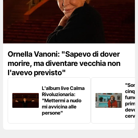
Ornella Vanoni: "Sapevo di dover
morire, ma diventare vecchia non
l'avevo previsto"
"Son
L'album live Calma
cinqu
Rivoluzionaria:
fumo 
"Mettermi a nudo
prima
mi avvicina alle
devo 
persone"
cerve