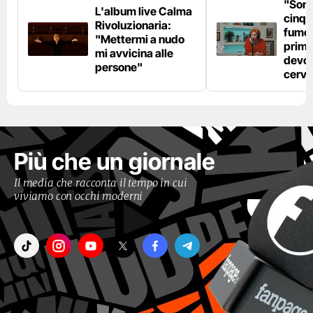
"Son
L'album live Calma
cinqu
Rivoluzionaria:
fumo 
"Mettermi a nudo
prima
mi avvicina alle
devo 
persone"
cerve
Più che un giornale
Il media che racconta il tempo in cui
viviamo con occhi moderni