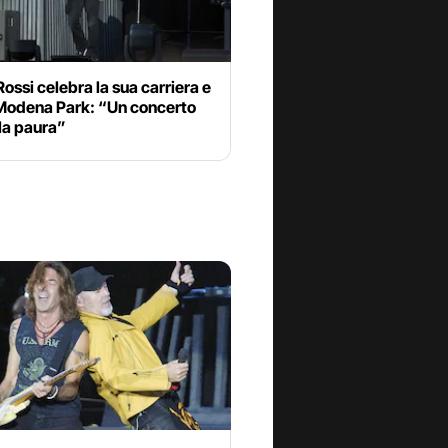
ossi celebra la sua carriera e
 Modena Park: “Un concerto
la paura”