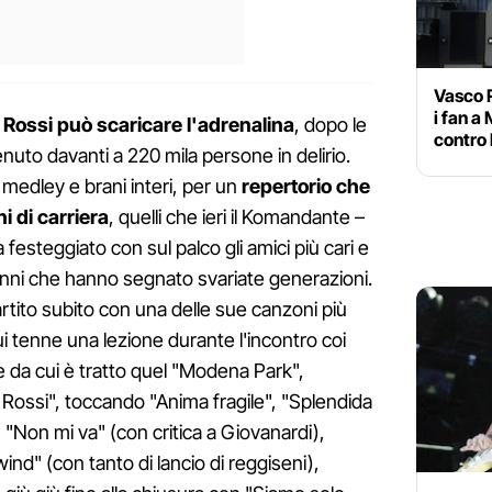
Vasco R
i fan a
 Rossi può scaricare l'adrenalina
, dopo le
contro 
nuto davanti a 220 mila persone in delirio.
 medley e brani interi, per un
repertorio che
i di carriera
, quelli che ieri il Komandante –
 festeggiato con sul palco gli amici più cari e
 inni che hanno segnato svariate generazioni.
partito subito con una delle sue canzoni più
i tenne una lezione durante l'incontro coi
e da cui è tratto quel "Modena Park",
 Rossi", toccando "Anima fragile", "Splendida
 "Non mi va" (con critica a Giovanardi),
ind" (con tanto di lancio di reggiseni),