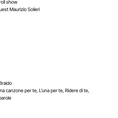
roll show
uest Maurizio Solieri
Braido
na canzone per te, L’una per te, Ridere di te,
parole