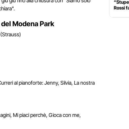
", giù giù fino alla chiusura con "Siamo solo
“Stupen
Rossi f
chiara".
a del Modena Park
 (Strauss)
rreri al pianoforte: Jenny, Silvia, La nostra
gini, Mi piaci perchè, Gioca con me,