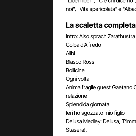
"Liberi liberi", "C'è chi dice no
noi", "Vita spericolata" e "Alba
La scaletta complet
Intro: Also sprach Zarathustra
Colpa d’Alfredo
Alibi
Blasco Rossi
Bollicine
Ogni volta
Anima fragile guest Gaetano Cu
relazione
Splendida giornata
Ieri ho sgozzato mio figlio
Delusa Medley: Delusa, T’imma
Stasera!,