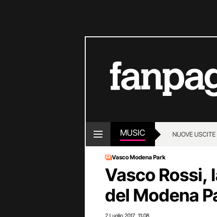
MUSIC
NUOVE USCITE
Vasco Modena Park
Vasco Rossi, 
del Modena Par
2 Luglio 2017
11:08
,