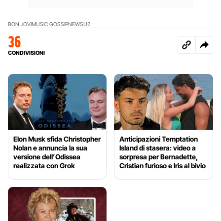
BON JOVI
MUSIC GOSSIP
NEWS
U2
36
CONDIVISIONI
Elon Musk sfida Christopher
Anticipazioni Temptation
Nolan e annuncia la sua
Island di stasera: video a
versione dell’Odissea
sorpresa per Bernadette,
realizzata con Grok
Cristian furioso e Iris al bivio