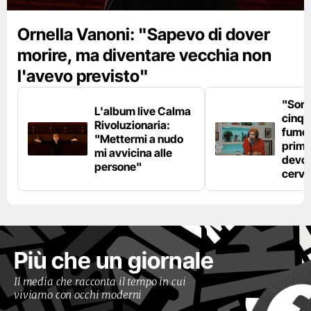
Ornella Vanoni: "Sapevo di dover
morire, ma diventare vecchia non
l'avevo previsto"
"Son
L'album live Calma
cinqu
Rivoluzionaria:
fumo 
"Mettermi a nudo
prima
mi avvicina alle
devo 
persone"
cerve
Più che un giornale
Il media che racconta il tempo in cui
viviamo con occhi moderni