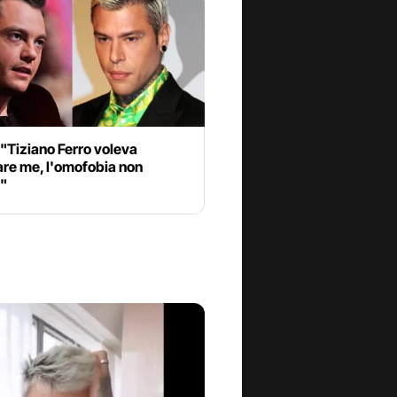
"Tiziano Ferro voleva
are me, l'omofobia non
a"