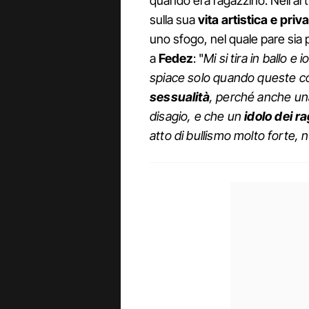
quando era ragazzino. Nell'ar
sulla sua
vita artistica e priv
uno sfogo, nel quale pare sia 
a
Fedez
: "
Mi si tira in ballo e
spiace solo quando queste co
sessualità
, perché anche un
disagio, e che un
idolo dei r
atto di bullismo molto forte, 