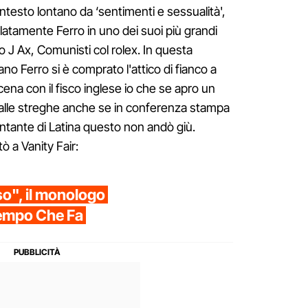
ontesto lontano da ‘sentimenti e sessualità',
elatamente Ferro in uno dei suoi più grandi
o J Ax, Comunisti col rolex. In questa
no Ferro si è comprato l'attico di fianco a
 cena con il fisco inglese io che se apro un
 alle streghe anche se in conferenza stampa
ntante di Latina questo non andò giù.
ò a Vanity Fair:
o", il monologo
Tempo Che Fa