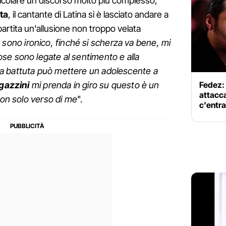
ticolare un discorso molto più complesso,
ata
, il cantante di Latina si è lasciato andare a
partita un'allusione non troppo velata
 io sono ironico, finché si scherza va bene, mi
se sono legate al sentimento e alla
a battuta può mettere un adolescente a
Fedez: 
agazzini
mi prenda in giro su questo è un
attacc
non solo verso di me
".
c'entr