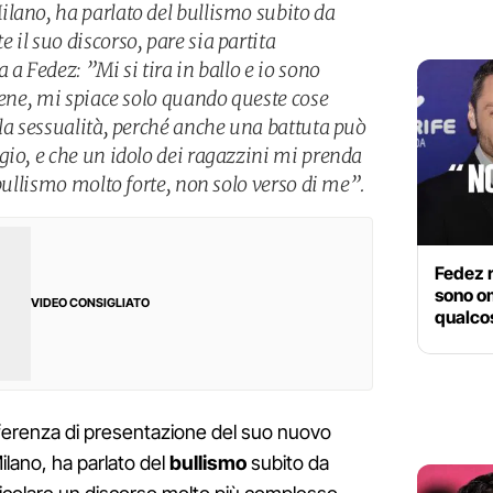
lano, ha parlato del bullismo subito da
il suo discorso, pare sia partita
 a Fedez: ”Mi si tira in ballo e io sono
bene, mi spiace solo quando queste cose
lla sessualità, perché anche una battuta può
gio, e che un idolo dei ragazzini mi prenda
 bullismo molto forte, non solo verso di me”.
Fedez r
sono om
VIDEO CONSIGLIATO
qualco
nferenza di presentazione del suo nuovo
Milano, ha parlato del
bullismo
subito da