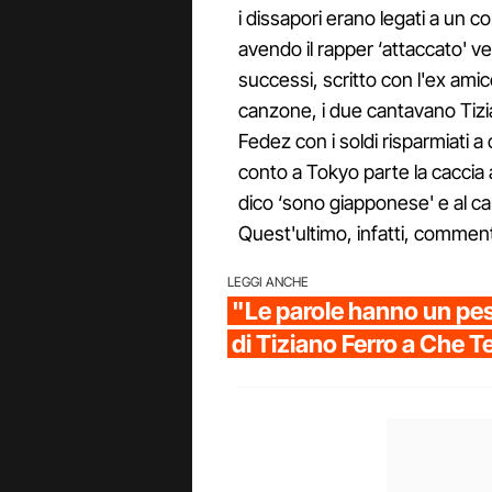
i dissapori erano legati a un c
avendo il rapper ‘attaccato' v
successi, scritto con l'ex amic
canzone, i due cantavano Tizia
Fedez con i soldi risparmiati a
conto a Tokyo parte la caccia
dico ‘sono giapponese' e al ca
Quest'ultimo, infatti, comment
LEGGI ANCHE
"Le parole hanno un pes
di Tiziano Ferro a Che 