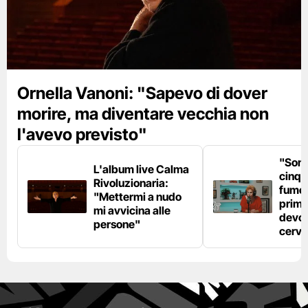
Ornella Vanoni: "Sapevo di dover
morire, ma diventare vecchia non
l'avevo previsto"
"Son
L'album live Calma
cinqu
Rivoluzionaria:
fumo 
"Mettermi a nudo
prima
mi avvicina alle
devo 
persone"
cerve