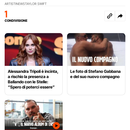
ARTISTI
NEWS
TAYLOR SWIFT
1
CONDIVISIONE
Alessandra Tripoli è incinta,
Le foto di Stefano Gabbana
a rischio la presenza a
e del suo nuovo compagno
Ballando con le Stelle:
“Spero di poterci essere”