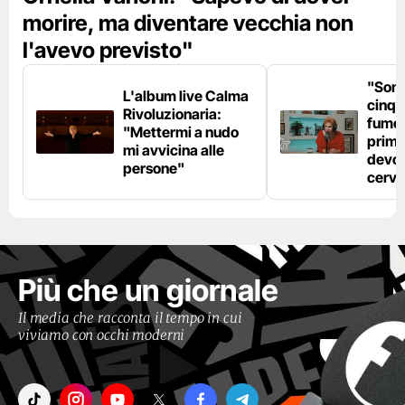
morire, ma diventare vecchia non
l'avevo previsto"
"Son
L'album live Calma
cinqu
Rivoluzionaria:
fumo 
"Mettermi a nudo
prima
mi avvicina alle
devo 
persone"
cerve
Più che un giornale
Il media che racconta il tempo in cui
viviamo con occhi moderni