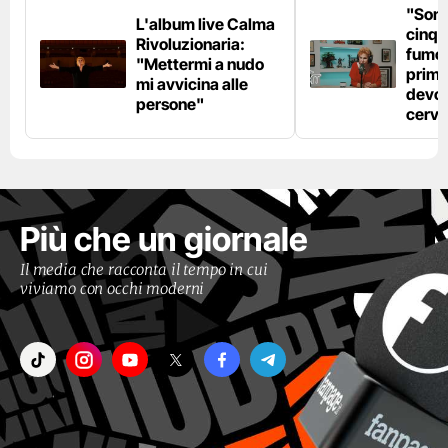
"Son
L'album live Calma
cinqu
Rivoluzionaria:
fumo 
"Mettermi a nudo
prima
mi avvicina alle
devo 
persone"
cerve
Più che un giornale
Il media che racconta il tempo in cui
viviamo con occhi moderni