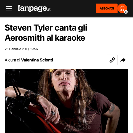
ABBONATI
2
Steven Tyler canta gli
Aerosmith al karaoke
25 Gennaio 2010
12:56
,
A cura di
Valentina Scionti