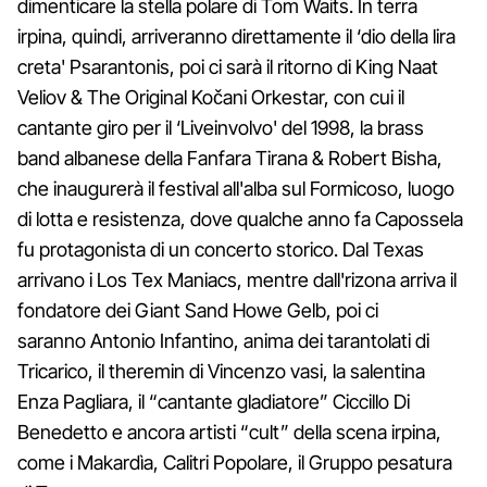
dimenticare la stella polare di Tom Waits. In terra
irpina, quindi, arriveranno direttamente il ‘dio della lira
creta' Psarantonis, poi ci sarà il ritorno di King Naat
Veliov & The Original Kočani Orkestar, con cui il
cantante giro per il ‘Liveinvolvo' del 1998, la brass
band albanese della Fanfara Tirana & Robert Bisha,
che inaugurerà il festival all'alba sul Formicoso, luogo
di lotta e resistenza, dove qualche anno fa Capossela
fu protagonista di un concerto storico. Dal Texas
arrivano i Los Tex Maniacs, mentre dall'rizona arriva il
fondatore dei Giant Sand Howe Gelb, poi ci
saranno Antonio Infantino, anima dei tarantolati di
Tricarico, il theremin di Vincenzo vasi, la salentina
Enza Pagliara, il “cantante gladiatore” Ciccillo Di
Benedetto e ancora artisti “cult” della scena irpina,
come i Makardìa, Calitri Popolare, il Gruppo pesatura