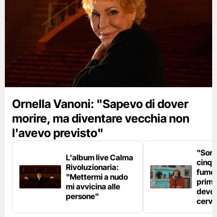
Ornella Vanoni: "Sapevo di dover
morire, ma diventare vecchia non
l'avevo previsto"
"Son
L'album live Calma
cinqu
Rivoluzionaria:
fumo 
"Mettermi a nudo
prima
mi avvicina alle
devo 
persone"
cerve