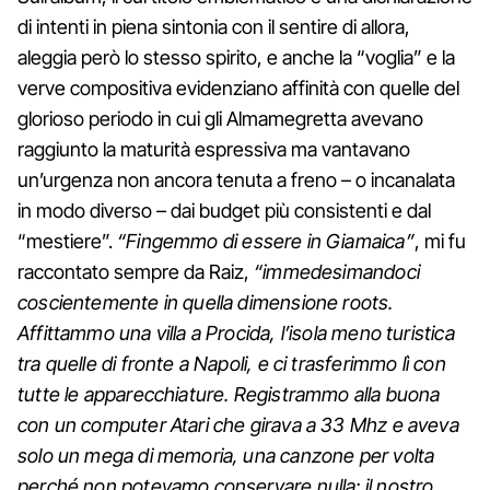
di intenti in piena sintonia con il sentire di allora,
aleggia però lo stesso spirito, e anche la “voglia” e la
verve compositiva evidenziano affinità con quelle del
glorioso periodo in cui gli Almamegretta avevano
raggiunto la maturità espressiva ma vantavano
un’urgenza non ancora tenuta a freno – o incanalata
in modo diverso – dai budget più consistenti e dal
“mestiere”.
“Fingemmo di essere in Giamaica”
, mi fu
raccontato sempre da Raiz,
“immedesimandoci
coscientemente in quella dimensione roots.
Affittammo una villa a Procida, l’isola meno turistica
tra quelle di fronte a Napoli, e ci trasferimmo lì con
tutte le apparecchiature. Registrammo alla buona
con un computer Atari che girava a 33 Mhz e aveva
solo un mega di memoria, una canzone per volta
perché non potevamo conservare nulla: il nostro