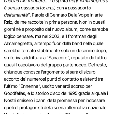
cacciati alle frontiere… Lo spirito degli Almamegretta
è senza passaporto: anzi, con il passaporto
dell’umanità”
. Parole di Gennaro Della Volpe in arte
Raiz, da me raccolte in prima persona. Non in questi
giorni né a proposito del nuovo album, come sarebbe
logico pensare, ma nel 2003; e il frontman degli
Almamegretta, al tempo fuori dalla band nella quale
sarebbe tornato stabilmente solo un decennio dopo,
si riferiva addirittura a “Sanacore”, reputato da tutti o
quasi il capolavoro del gruppo partenopeo. Del resto,
chiunque conosca l’argomento si sarà di sicuro
accorto dei numerosi punti di contatto esistenti tra
l’ultimo “Ennenne”, uscito venerdì scorso per
Goodfellas, e lo storico disco del 1995 grazie al quale i
Nostri smisero i panni della promessa per indossare
quelli di protagonisti della scena alternativa nazionale.