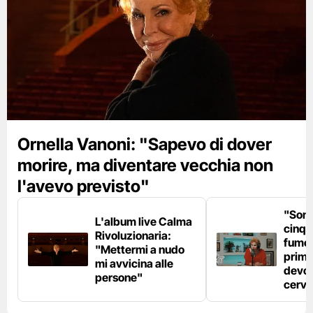
Ornella Vanoni: "Sapevo di dover
morire, ma diventare vecchia non
l'avevo previsto"
"Son
L'album live Calma
cinqu
Rivoluzionaria:
fumo 
"Mettermi a nudo
prima
mi avvicina alle
devo 
persone"
cerve