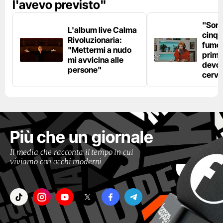
l'avevo previsto"
"Son
L'album live Calma
cinqu
Rivoluzionaria:
fumo 
"Mettermi a nudo
prima
mi avvicina alle
devo 
persone"
cerve
Più che un giornale
Il media che racconta il tempo in cui
viviamo con occhi moderni