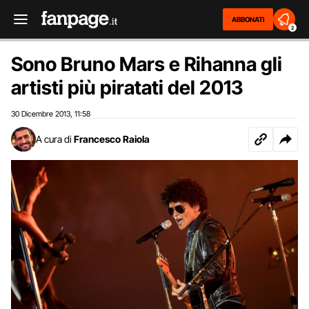
ABBONATI
2
Sono Bruno Mars e Rihanna gli
artisti più piratati del 2013
30 Dicembre 2013
11:58
,
A cura di
Francesco Raiola