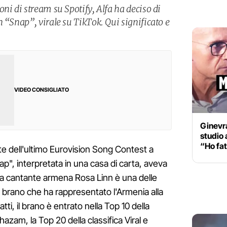
ni di stream su Spotify, Alfa ha deciso di
 “Snap”, virale su TikTok. Qui significato e
VIDEO CONSIGLIATO
Ginevr
studio 
“Ho fat
te dell'ultimo Eurovision Song Contest a
p", interpretata in una casa di carta, aveva
o la cantante armena Rosa Linn è una delle
 il brano che ha rappresentato l'Armenia alla
i, il brano è entrato nella Top 10 della
Shazam, la Top 20 della classifica Viral e