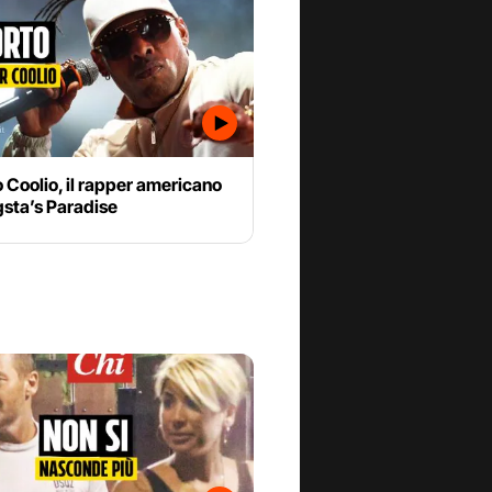
 Coolio, il rapper americano
gsta’s Paradise