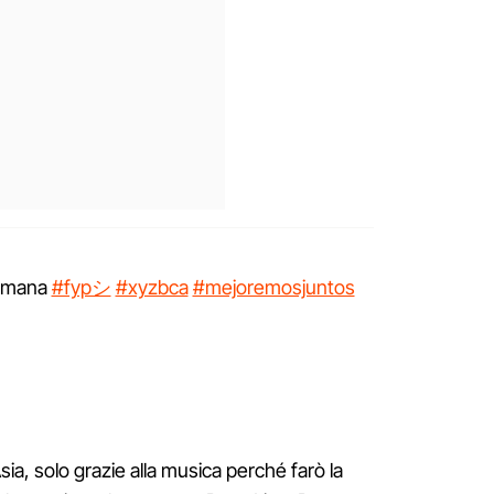
semana
#fypシ
#xyzbca
#mejoremosjuntos
sia, solo grazie alla musica perché farò la