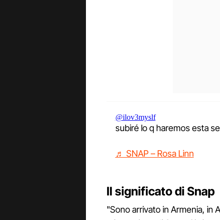
@ilov3myslf
subiré lo q haremos esta 
♬ SNAP – Rosa Linn
Il significato di Snap
"Sono arrivato in Armenia, in A