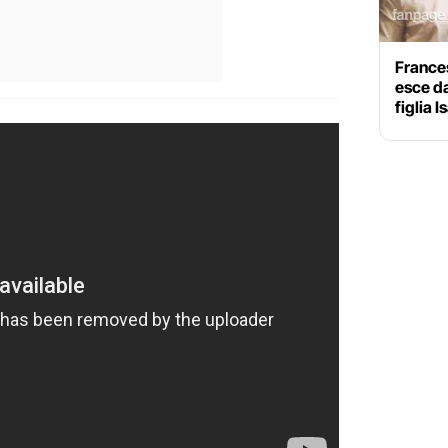
Frances
esce da
figlia I