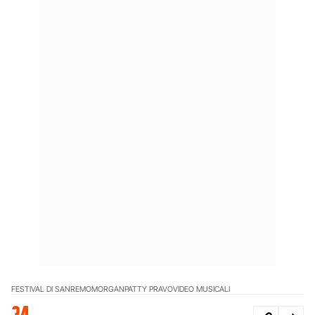
FESTIVAL DI SANREMO
MORGAN
PATTY PRAVO
VIDEO MUSICALI
34