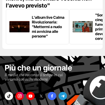
l'avevo previsto"
"Son
L'album live Calma
cinqu
Rivoluzionaria:
fumo 
"Mettermi a nudo
prima
mi avvicina alle
devo 
persone"
cerve
Più che un giornale
Il media che racconta il tempo in cui
viviamo con occhi moderni