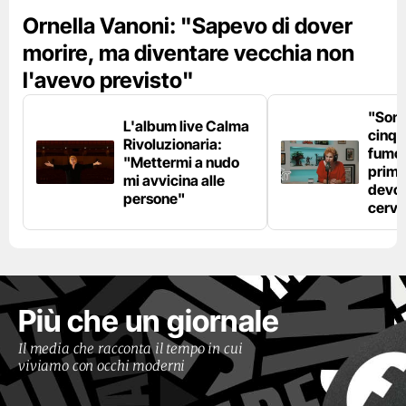
Ornella Vanoni: "Sapevo di dover
morire, ma diventare vecchia non
l'avevo previsto"
"Son
L'album live Calma
cinqu
Rivoluzionaria:
fumo 
"Mettermi a nudo
prima
mi avvicina alle
devo 
persone"
cerve
Più che un giornale
Il media che racconta il tempo in cui
viviamo con occhi moderni