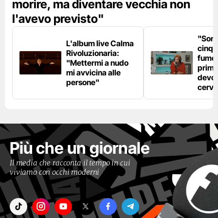
morire, ma diventare vecchia non
l'avevo previsto"
"Son
L'album live Calma
cinqu
Rivoluzionaria:
fumo 
"Mettermi a nudo
prima
mi avvicina alle
devo 
persone"
cerve
Più che un giornale
Il media che racconta il tempo in cui
viviamo con occhi moderni