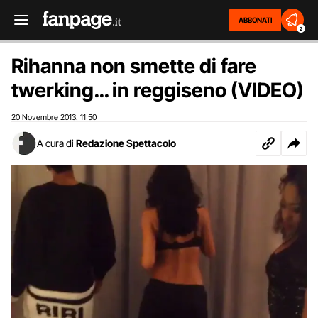
ABBONATI
2
Rihanna non smette di fare
twerking… in reggiseno (VIDEO)
20 Novembre 2013
11:50
,
A cura di
Redazione Spettacolo