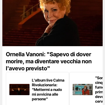
Ornella Vanoni: "Sapevo di dover
morire, ma diventare vecchia non
l'avevo previsto"
"Son
L'album live Calma
cinqu
Rivoluzionaria:
fumo 
"Mettermi a nudo
prima
mi avvicina alle
devo 
persone"
cerve