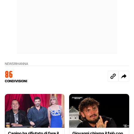
NEWS
RIHANNA
86
CONDIVISIONI
Canino ha rifiutato di fare il
Giovanni chiama il falò con