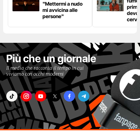
fumo 
"Mettermi a nudo
prima
mi avvicina alle
devo 
persone"
cerve
Più che un giornale
Il media che racconta il tempo in cui
viviamo con occhi moderni