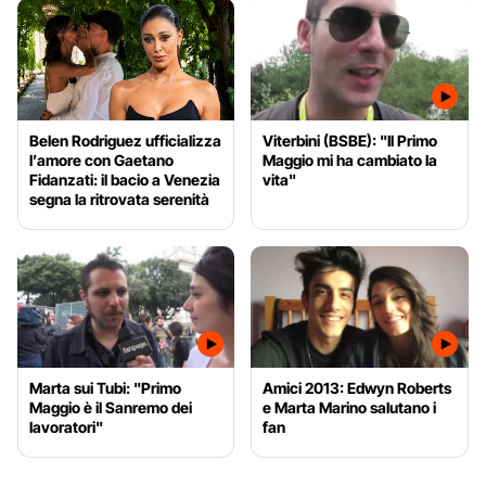
Belen Rodriguez ufficializza
Viterbini (BSBE): "Il Primo
l’amore con Gaetano
Maggio mi ha cambiato la
Fidanzati: il bacio a Venezia
vita"
segna la ritrovata serenità
Marta sui Tubi: "Primo
Amici 2013: Edwyn Roberts
Maggio è il Sanremo dei
e Marta Marino salutano i
lavoratori"
fan