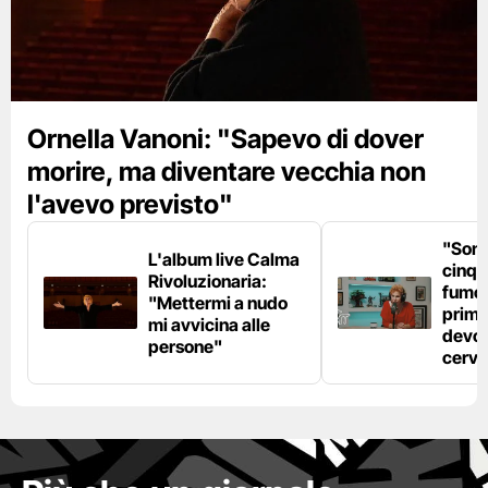
Ornella Vanoni: "Sapevo di dover
morire, ma diventare vecchia non
l'avevo previsto"
"Son
L'album live Calma
cinqu
Rivoluzionaria:
fumo 
"Mettermi a nudo
prima
mi avvicina alle
devo 
persone"
cerve