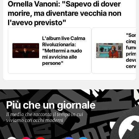
Ornella Vanoni: "Sapevo di dover
morire, ma diventare vecchia non
l'avevo previsto"
"Son
L'album live Calma
cinqu
Rivoluzionaria:
fumo 
"Mettermi a nudo
prima
mi avvicina alle
devo 
persone"
cerve
Più che un giornale
Il media che racconta il tempo in cui
viviamo con occhi moderni