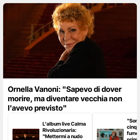
Ornella Vanoni: "Sapevo di dover
morire, ma diventare vecchia non
l'avevo previsto"
"Son
L'album live Calma
cinqu
Rivoluzionaria:
fumo 
"Mettermi a nudo
prima