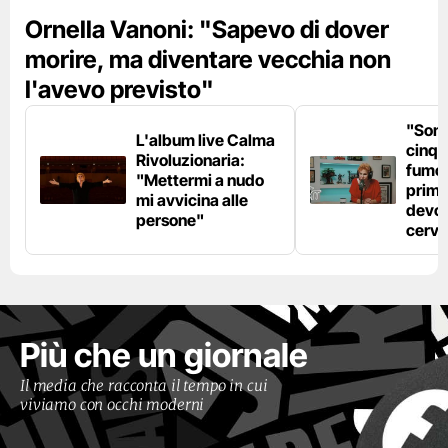
Ornella Vanoni: "Sapevo di dover
morire, ma diventare vecchia non
l'avevo previsto"
"Son
L'album live Calma
cinqu
Rivoluzionaria:
fumo 
"Mettermi a nudo
prima
mi avvicina alle
devo 
persone"
cerve
Più che un giornale
Il media che racconta il tempo in cui
viviamo con occhi moderni