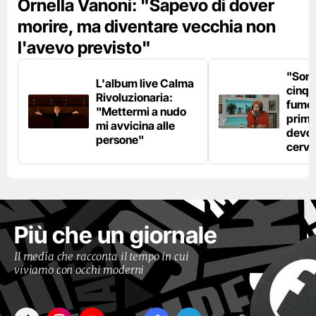
Ornella Vanoni: "Sapevo di dover
morire, ma diventare vecchia non
l'avevo previsto"
"Son
L'album live Calma
cinqu
Rivoluzionaria:
fumo 
"Mettermi a nudo
prima
mi avvicina alle
devo 
persone"
cerve
Più che un giornale
Il media che racconta il tempo in cui
viviamo con occhi moderni